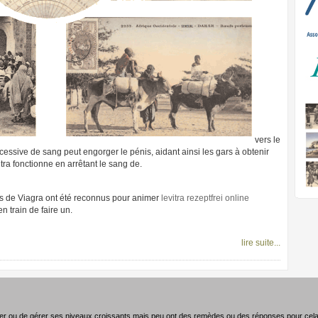
vers le
xcessive de sang peut engorger le pénis, aidant ainsi les gars à obtenir
vitra fonctionne en arrêtant le sang de.
s de Viagra ont été reconnus pour animer
levitra rezeptfrei online
train de faire un.
lire suite...
ler ou de gérer ses niveaux croissants mais peu ont des remèdes ou des réponses pour cel