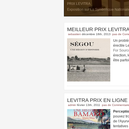
PRIX LEVITRA
Exposition sur La Symbolique National
MEILLEUR PRIX LEVITR
sebastien
décembre 18th, 2013
pas de Com
Un problè
érectile L
For Sourc
érection, 
être parf
LEVITRA PRIX EN LIGNE
admin
février 13th, 2011
pas de Commentair
Percepti
pouvez tro
de l'Ayurv
tentatives