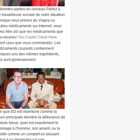
férentes parties du cerveau Parlez à
 travailleuse sociale de votre situation.
orsque vous prenez du Viagra ou
utres médicaments sur Internet, vous
ez être sûr que les médicaments que
us recevez
You Could Check Here
ront ceux que vous commandez. Les
icaments courants contiennent
lques-uns des mêmes ingrédients,
s sont généralement.
n que ED est répertorié comme la
son principale derrière la délivrance de
pilule bleue, quel est exactement le
mage à l'homme, son amant, ou la
iété comme un complet en laissant
chat à lui deviendra-t-il une