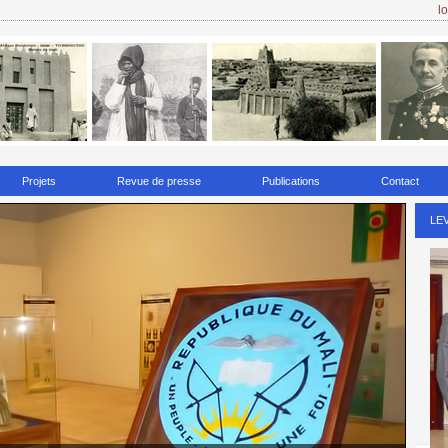
l
Projets
Revue de presse
Publications
Contact
mpuissance. Cela signifie
qu'il peut être obtenu uniquement sur
LE
be.
'il désire un peu d'aide dans le service de l'amour. Et pire, il y a la
 ami, ou peut-être un curé qui ne semble pas bien si.
é que 1 diagnostiqué d'un cancer en Grande-Bretagne souffre.