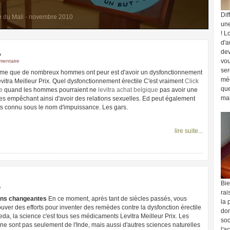
Dif
e du Mali - novembre 2010
une
! L
d'a
A
dev
vo
mentaire
se
me que de nombreux hommes ont peur est d'avoir un dysfonctionnement
méd
evitra Meilleur Prix. Quel dysfonctionnement érectile C'est vraiment
Click
que
e
quand les hommes pourraient ne
levitra achat belgique
pas avoir une
mai
les empêchant ainsi d'avoir des relations sexuelles. Ed peut également
ois connu sous le nom d'impuissance. Les gars.
lire suite...
Bie
e
rai
ons changeantes
En ce moment, après tant de siècles passés, vous
la 
uver des efforts pour inventer des remèdes contre la dysfonction érectile
dom
eda, la science c'est tous ses médicaments Levitra Meilleur Prix. Les
soc
 ne sont pas seulement de l'Inde, mais aussi d'autres sciences naturelles
l'a