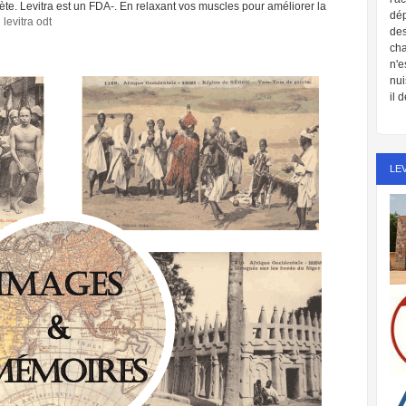
ète. Levitra est un FDA-. En relaxant vos muscles pour améliorer la
dép
n
levitra odt
de
cha
n'e
nui
il 
LE