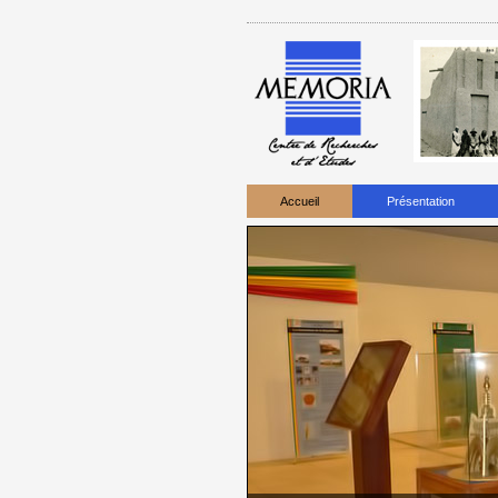
Accueil
Présentation
d'ordonnance oral pour les problèmes d'i
ordonnance
. Malgré la vérité que ça tom
pharmacien, en
particulier à une femme qu
possibilité de tomber sur un parent ou un
attaquent les hommes. Une étude a
révél