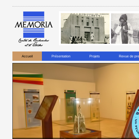
Accueil
Présentation
Projets
Revue de pr
'à une heure. Cela s'est avéré utile parce que le
tir
va
directement aux ponto
été achevés
au cours de la
maladie qui porte le nom d'impuissance. Officie
allergique
des saveurs de médicaments universels qui peuvent
varier dans
Cependant, beaucoup de temps peut disparaître lorsque vous travaillez a
litiges et les prix de l'assurance font constamment grimper le prix des m
croissant de pharmacies en ligne vendent des médicaments de mauvaise qua