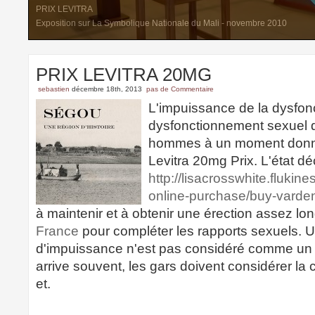
PRIX LEVITRA
Exposition sur La Symbolique Nationale du Mali - novembre 2010
PRIX LEVITRA 20MG
sebastien
décembre 18th, 2013
pas de Commentaire
L'impuissance de la dysfonc
dysfonctionnement sexuel qu
hommes à un moment donné 
Levitra 20mg Prix. L'état déc
http://lisacrosswhite.flukin
online-purchase/buy-vardena
à maintenir et à obtenir une érection assez l
France
pour compléter les rapports sexuels. 
d'impuissance n'est pas considéré comme un 
arrive souvent, les gars doivent considérer la
et.