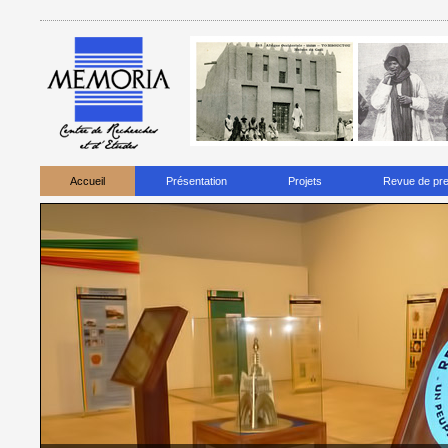
Accueil
Présentation
Projets
Revue de pr
. Pour un certain
nombre d'occupants qui veulent
des médicaments en grande
assez difficile de se permettre ces dépenses. Ceux-ci.
rapports
sexuels quand leurs pensées sont pré-occupées.
l'âge. Le
sexe outrageant pourrait être remplacé par l'amour.