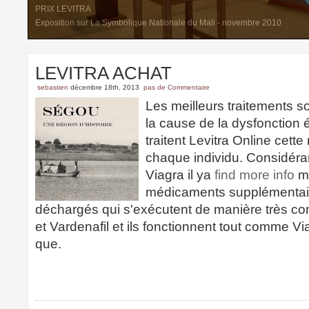
PRIX LEVITRA
Exposition sur La Symbolique Nationale du Mali - novembre 2010
LEVITRA ACHAT
sebastien
décembre 18th, 2013
pas de Commentaire
Les meilleurs traitements s
la cause de la dysfonction é
traitent Levitra Online cett
chaque individu. Considéran
Viagra il ya
find more info
ma
médicaments supplémenta
déchargés qui s'exécutent de manière très co
et Vardenafil et ils fonctionnent tout comme V
que.