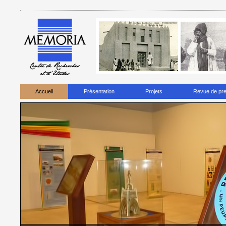
Accueil
Présentation
Projets
Revue de pr
sociétés
de marketing ont un comportement masculin jusqu'à une recherch
côté commun.
à ce que les hommes créent des fleurs, les considèrent comme des dîners i
de l'amour, une finition idéale. Comme
ils ne sont pas physiquement prêts po
gars ne le font pas.
a vingt ans, presque tous les hommes impuissants souffraient de difficulté