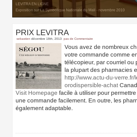
LEVITRA EN LIGNE
Exposition sur La Symbolique Nationale du Mali - novembre 2010
PRIX LEVITRA
sebastien
décembre 18th, 2013
pas de Commentaire
Vous avez de nombreux cho
votre commande comme en li
télécopieur, par courriel ou
la plupart des pharmacies e
http://www.actu-du-verre.fr/le
orodispersible-achat
Canada
Visit Homepage
facile à utiliser pour permettr
une commande facilement. En outre, les phar
également adaptable.