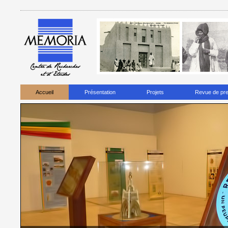
Accueil
Présentation
Projets
Revue de pr
pharmacies universelles qui ont été grisées sont largement consacrés à fo
coût acceptable pour les
clients
. Nom de marque pour les médicaments co
sur la qualité active.
études approfondies un médicament a été développé qui vous
aide. Bien qu
connue des gens avant.
comparant et en comparant l'efficacité de Vardenafil et de placebo, les ch
dactylographier des jugements informatifs et forts sur la puissance d'utili
à cinq, avec un indiquant le moins.